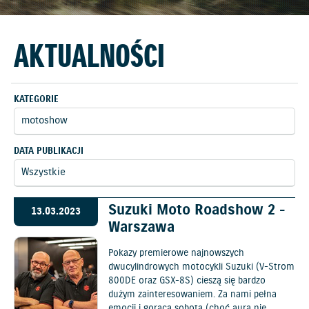
AKTUALNOŚCI
KATEGORIE
DATA PUBLIKACJI
Suzuki Moto Roadshow 2 -
13.03.2023
Warszawa
Pokazy premierowe najnowszych
dwucylindrowych motocykli Suzuki (V-Strom
800DE oraz GSX-8S) cieszą się bardzo
dużym zainteresowaniem. Za nami pełna
emocji i gorąca sobota (choć aura nie