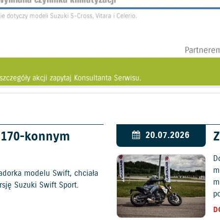
w 170-konnym
Z
20.07.2026
D
mo
adorka modelu Swift, chciała
m
ję Suzuki Swift Sport.
p
D