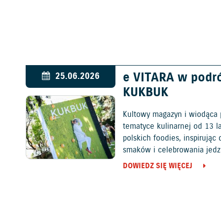
e VITARA w podr
25.06.2026
KUKBUK
Kultowy magazyn i wiodąca 
tematyce kulinarnej od 13 l
polskich foodies, inspirują
smaków i celebrowania jedz
DOWIEDZ SIĘ WIĘCEJ