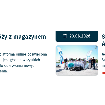
óży z magazynem
S
23.06.2026
platforma online poświęcona
Je
at jest głosem wszystkich
S
c do odkrywania nowych
mł
enia.
D