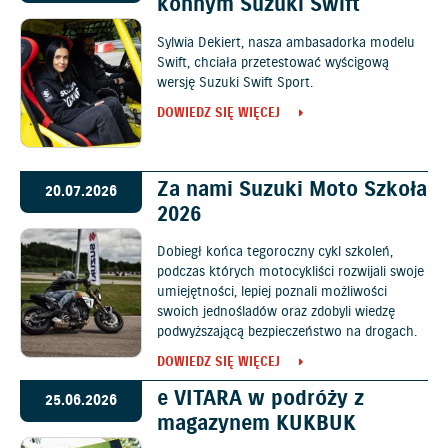
konnym Suzuki Swift
Sylwia Dekiert, nasza ambasadorka modelu
Swift, chciała przetestować wyścigową
wersję Suzuki Swift Sport.
DOWIEDZ SIĘ WIĘCEJ
Za nami Suzuki Moto Szkoła
20.07.2026
2026
Dobiegł końca tegoroczny cykl szkoleń,
podczas których motocykliści rozwijali swoje
umiejętności, lepiej poznali możliwości
swoich jednośladów oraz zdobyli wiedzę
podwyższającą bezpieczeństwo na drogach.
DOWIEDZ SIĘ WIĘCEJ
e VITARA w podróży z
25.06.2026
magazynem KUKBUK