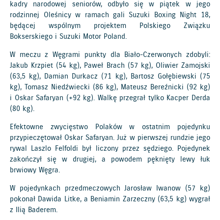
kadry narodowej seniorów, odbyło się w piątek w jego
rodzinnej Oleśnicy w ramach gali Suzuki Boxing Night 18,
będącej wspólnym projektem Polskiego Związku
Bokserskiego i Suzuki Motor Poland.
W meczu z Węgrami punkty dla Biało-Czerwonych zdobyli:
Jakub Krzpiet (54 kg), Paweł Brach (57 kg), Oliwier Zamojski
(63,5 kg), Damian Durkacz (71 kg), Bartosz Gołębiewski (75
kg), Tomasz Niedźwiecki (86 kg), Mateusz Bereźnicki (92 kg)
i Oskar Safaryan (+92 kg). Walkę przegrał tylko Kacper Derda
(80 kg).
Efektowne zwycięstwo Polaków w ostatnim pojedynku
przypieczętował Oskar Safaryan. Już w pierwszej rundzie jego
rywal Laszlo Felfoldi był liczony przez sędziego. Pojedynek
zakończył się w drugiej, a powodem pęknięty lewy łuk
brwiowy Węgra.
W pojedynkach przedmeczowych Jarosław Iwanow (57 kg)
pokonał Dawida Litke, a Beniamin Zarzeczny (63,5 kg) wygrał
z Ilią Baderem.