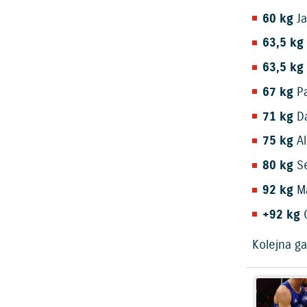
60 kg
Ja
63,5 kg
63,5 kg
67 kg
Pa
71 kg
Da
75 kg
Al
80 kg
Se
92 kg
Ma
+92 kg
O
Kolejna ga