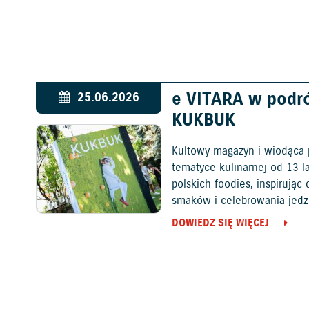
e VITARA w podr
25.06.2026
KUKBUK
Kultowy magazyn i wiodąca 
tematyce kulinarnej od 13 l
polskich foodies, inspirują
smaków i celebrowania jedz
DOWIEDZ SIĘ WIĘCEJ