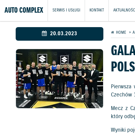
AUTO COMPLEX
SERWIS I USŁUGI
KONTAKT
AKTUALNOŚC
20.03.2023
HOME
A
GALA
POLS
Pierwsza 
Czechów 1
Mecz z Cz
który odb
Wyniki po