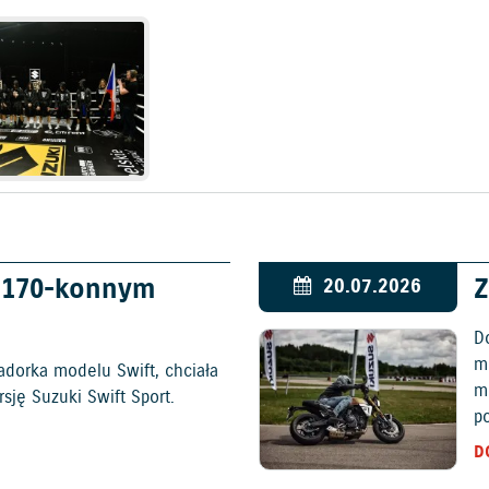
w 170-konnym
Z
20.07.2026
D
mo
adorka modelu Swift, chciała
m
ję Suzuki Swift Sport.
p
D