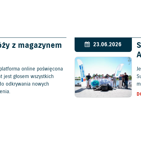
óży z magazynem
S
23.06.2026
platforma online poświęcona
Je
at jest głosem wszystkich
S
c do odkrywania nowych
mł
enia.
D