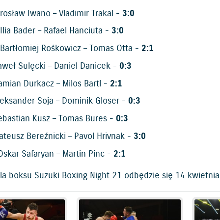
rosław Iwano – Vladimir Trakal -
3:0
Ilia Bader – Rafael Hanciuta -
3:0
Bartłomiej Rośkowicz – Tomas Otta -
2:1
weł Sulęcki – Daniel Danicek -
0:3
mian Durkacz – Milos Bartl -
2:1
eksander Soja – Dominik Gloser -
0:3
bastian Kusz – Tomas Bures -
0:3
teusz Bereźnicki – Pavol Hrivnak -
3:0
skar Safaryan – Martin Pinc -
2:1
la boksu Suzuki Boxing Night 21 odbędzie się 14 kwietnia