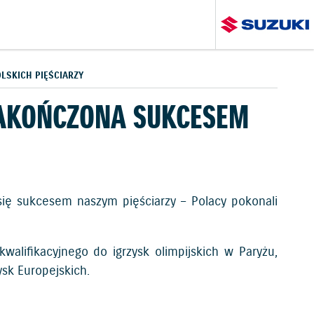
LSKICH PIĘŚCIARZY
ZAKOŃCZONA SUKCESEM
się sukcesem naszym pięściarzy – Polacy pokonali
alifikacyjnego do igrzysk olimpijskich w Paryżu,
sk Europejskich.