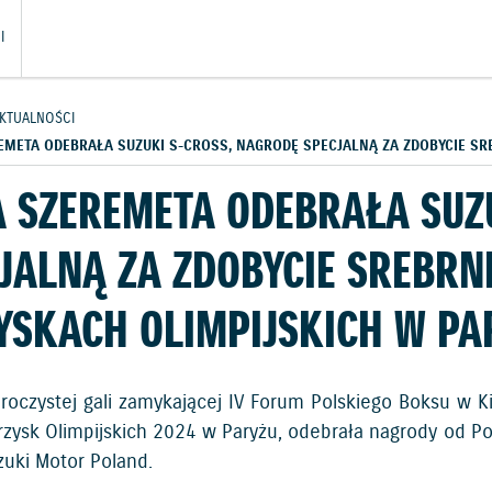
I
KTUALNOŚCI
REMETA ODEBRAŁA SUZUKI S-CROSS, NAGRODĘ SPECJALNĄ ZA ZDOBYCIE S
A SZEREMETA ODEBRAŁA SUZ
JALNĄ ZA ZDOBYCIE SREBR
YSKACH OLIMPIJSKICH W PA
roczystej gali zamykającej IV Forum Polskiego Boksu w Ki
grzysk Olimpijskich 2024 w Paryżu, odebrała nagrody od P
zuki Motor Poland.