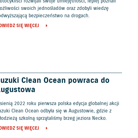
tocykliści rozwijali swoje umiejętności, lepiej poznali
ożliwości swoich jednośladów oraz zdobyli wiedzę
odwyższającą bezpieczeństwo na drogach.
OWIEDZ SIĘ WIĘCEJ
uzuki Clean Ocean powraca do
Augustowa
sienią 2022 roku pierwsza polska edycja globalnej akcji
uzuki Clean Ocean odbyła się w Augustowie, gdzie z
odzieżą szkolną sprzątaliśmy brzeg jeziora Necko.
OWIEDZ SIĘ WIĘCEJ