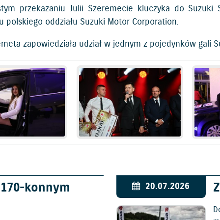
tym przekazaniu Julii Szeremecie kluczyka do Suzuki S
u polskiego oddziału Suzuki Motor Corporation.
remeta zapowiedziała udział w jednym z pojedynków gali S
w 170-konnym
Z
20.07.2026
D