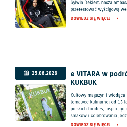
Sylwia Dekiert, nasza ambas
przetestować wyścigową wers
DOWIEDZ SIĘ WIĘCEJ
e VITARA w podr
25.06.2026
KUKBUK
Kultowy magazyn i wiodąca 
tematyce kulinarnej od 13 l
polskich foodies, inspirują
smaków i celebrowania jedz
DOWIEDZ SIĘ WIĘCEJ