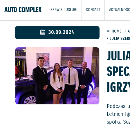
AUTO COMPLEX
SERWIS I USŁUGI
KONTAKT
AKTUALNOŚC
30.09.2024
HOME
A
JULIA SZE
JULI
SPEC
IGRZ
Podczas u
Letnich I
spółka Su