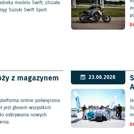
mo
adorka modelu Swift, chciała
m
ję Suzuki Swift Sport.
p
D
óży z magazynem
S
23.06.2026
platforma online poświęcona
Je
at jest głosem wszystkich
S
c do odkrywania nowych
mł
enia.
D