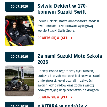
Sylwia Dekiert w 170-
30.07.2026
konnym Suzuki Swift
Sylwia Dekiert, nasza ambasadorka modelu
Swift, chciała przetestować wyścigową
wersję Suzuki Swift Sport.
DOWIEDZ SIĘ WIĘCEJ
Za nami Suzuki Moto Szkoła
20.07.2026
2026
Dobiegł końca tegoroczny cykl szkoleń,
podczas których motocykliści rozwijali swoje
umiejętności, lepiej poznali możliwości
swoich jednośladów oraz zdobyli wiedzę
podwyższającą bezpieczeństwo na drogach.
DOWIEDZ SIĘ WIĘCEJ
e VITARA w podróży z
25.06.2026