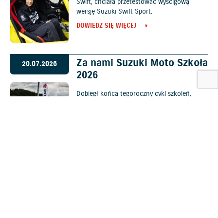
Swift, chciała przetestować wyścigową
wersję Suzuki Swift Sport.
DOWIEDZ SIĘ WIĘCEJ
Za nami Suzuki Moto Szkoła
20.07.2026
2026
Dobiegł końca tegoroczny cykl szkoleń,
podczas których motocykliści rozwijali swoje
umiejętności, lepiej poznali możliwości
swoich jednośladów oraz zdobyli wiedzę
podwyższającą bezpieczeństwo na drogach.
DOWIEDZ SIĘ WIĘCEJ
e VITARA w podróży z
25.06.2026
magazynem KUKBUK
Kultowy magazyn i wiodąca platforma online
poświęcona tematyce kulinarnej od 13 lat
jest głosem wszystkich polskich foodies,