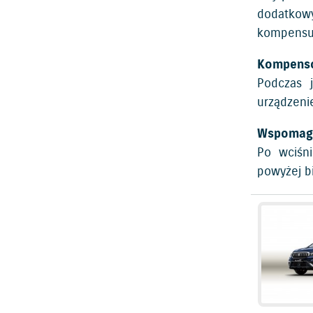
dodatkow
kompensuj
Kompens
Podczas 
urządzenie
Wspomaga
Po wciśn
powyżej b