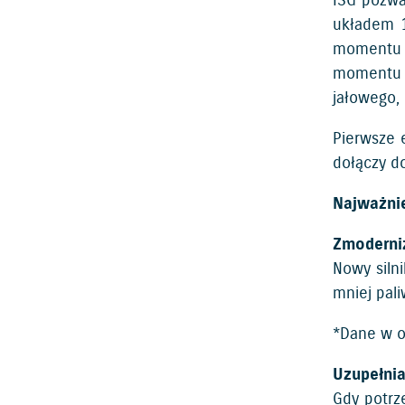
ISG pozw
układem 1
momentu o
momentu o
jałowego, 
Pierwsze 
dołączy do
Najważnie
Zmoderni
Nowy siln
mniej pali
*Dane w o
Uzupełni
Gdy potrze