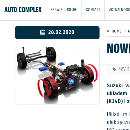
AUTO COMPLEX
SERWIS I USŁUGI
KONTAKT
AKTUALNOŚC
28.02.2020
HOME
A
NOWE
48V S
Suzuki w
układem 
(K14D) i 
Układ mi
elektrycz