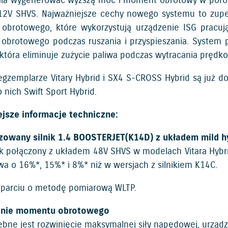
ala wygenerować wyższą moc i moment obrotowy w poró
2V SHVS. Najważniejsze cechy nowego systemu to zupe
brotowego, które wykorzystują urządzenie ISG pracując
brotowego podczas ruszania i przyspieszania. System 
która eliminuje zużycie paliwa podczas wytracania prędko
egzemplarze Vitary Hybrid i SX4 S-CROSS Hybrid są już d
 nich Swift Sport Hybrid.
jsze informacje techniczne:
zowany silnik 1.4 BOOSTERJET(K14D) z układem mild h
ik połączony z układem 48V SHVS w modelach Vitara Hybri
wa o 16%*, 15%* i 8%* niż w wersjach z silnikiem K14C.
parciu o metodę pomiarową WLTP.
anie momentu obrotowego
bne jest rozwinięcie maksymalnej siły napędowej, urządze