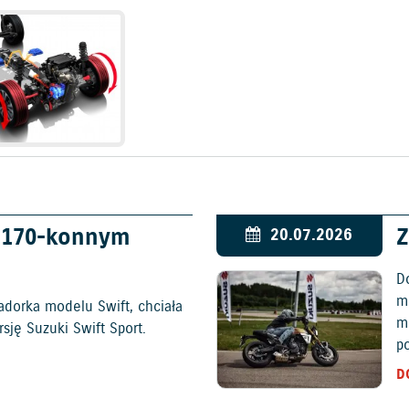
w 170-konnym
Z
20.07.2026
D
mo
adorka modelu Swift, chciała
m
ję Suzuki Swift Sport.
p
D