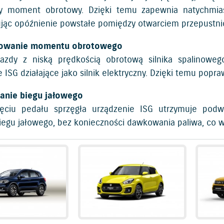
y moment obrotowy. Dzięki temu zapewnia natychmiast
ąc opóźnienie powstałe pomiędzy otwarciem przepustnicy 
owanie momentu obrotowego
jazdy z niską prędkością obrotową silnika spalinow
 ISG działające jako silnik elektryczny. Dzięki temu popra
nie biegu jałowego
ięciu pedału sprzęgła urządzenie ISG utrzymuje podw
iegu jałowego, bez konieczności dawkowania paliwa, co w