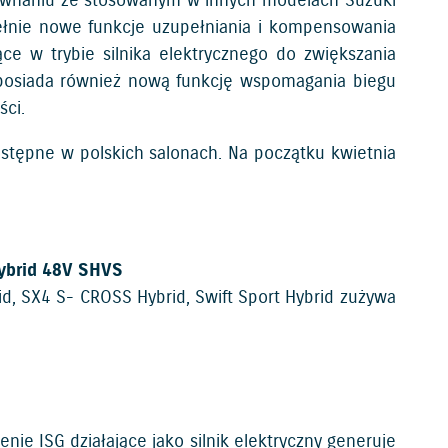
wnaniu ze stosowanym w innych modelach Suzuki
łnie nowe funkcje uzupełniania i kompensowania
e w trybie silnika elektrycznego do zwiększania
posiada również nową funkcję wspomagania biegu
ści.
ostępne w polskich salonach. Na początku kwietnia
ybrid 48V SHVS
d, SX4 S- CROSS Hybrid, Swift Sport Hybrid zużywa
nie ISG działające jako silnik elektryczny generuje