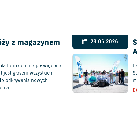
óży z magazynem
S
23.06.2026
platforma online poświęcona
Je
at jest głosem wszystkich
S
c do odkrywania nowych
mł
enia.
D