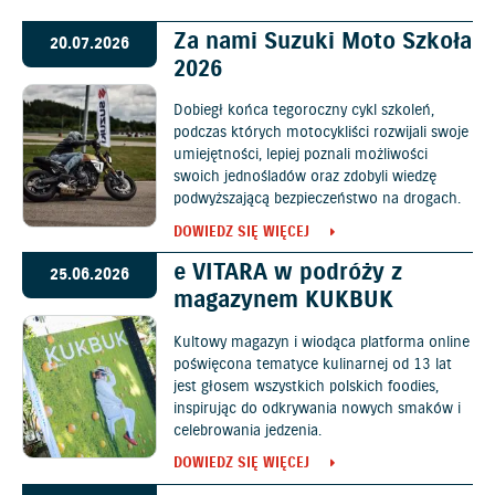
Za nami Suzuki Moto Szkoła
20.07.2026
2026
Dobiegł końca tegoroczny cykl szkoleń,
podczas których motocykliści rozwijali swoje
umiejętności, lepiej poznali możliwości
swoich jednośladów oraz zdobyli wiedzę
podwyższającą bezpieczeństwo na drogach.
DOWIEDZ SIĘ WIĘCEJ
e VITARA w podróży z
25.06.2026
magazynem KUKBUK
Kultowy magazyn i wiodąca platforma online
poświęcona tematyce kulinarnej od 13 lat
jest głosem wszystkich polskich foodies,
inspirując do odkrywania nowych smaków i
celebrowania jedzenia.
DOWIEDZ SIĘ WIĘCEJ