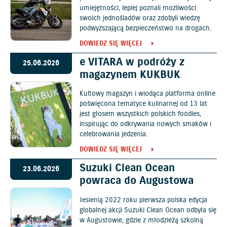
umiejętności, lepiej poznali możliwości
swoich jednośladów oraz zdobyli wiedzę
podwyższającą bezpieczeństwo na drogach.
DOWIEDZ SIĘ WIĘCEJ
e VITARA w podróży z
25.06.2026
magazynem KUKBUK
Kultowy magazyn i wiodąca platforma online
poświęcona tematyce kulinarnej od 13 lat
jest głosem wszystkich polskich foodies,
inspirując do odkrywania nowych smaków i
celebrowania jedzenia.
DOWIEDZ SIĘ WIĘCEJ
Suzuki Clean Ocean
23.06.2026
powraca do Augustowa
Jesienią 2022 roku pierwsza polska edycja
globalnej akcji Suzuki Clean Ocean odbyła się
w Augustowie, gdzie z młodzieżą szkolną