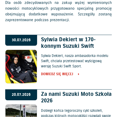
Dla osób zdecydowanych na zakup wyżej wymienionych
nowości motocyklowych przygotowano specjalną promocję
obejmującą dodatkowe wyposażenie. Szczegóły zostaną
zaprezentowane podczas prezentacji.
Sylwia Dekiert w 170-
30.07.2026
konnym Suzuki Swift
Sylwia Dekiert, nasza ambasadorka modelu
Swift, chciała przetestować wyścigową
wersję Suzuki Swift Sport.
DOWIEDZ SIĘ WIĘCEJ
Za nami Suzuki Moto Szkoła
20.07.2026
2026
Dobiegł końca tegoroczny cykl szkoleń,
podczas których motocykliści rozwijali swoje