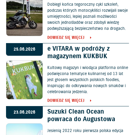
Dobiegł końca tegoroczny cykl szkoleń,
podczas których motocykliści rozwijali swoje
umiejętności, lepiej poznali możliwości
swoich jednośladów oraz zdobyli wiedzę
podwyższającą bezpieczeństwo na drogach.
DOWIEDZ SIĘ WIĘCEJ
e VITARA w podróży z
25.06.2026
magazynem KUKBUK
Kultowy magazyn i wiodąca platforma online
poświęcona tematyce kulinarnej od 13 lat
jest głosem wszystkich polskich foodies,
inspirując do odkrywania nowych smaków i
celebrowania jedzenia.
DOWIEDZ SIĘ WIĘCEJ
Suzuki Clean Ocean
23.06.2026
powraca do Augustowa
Jesienią 2022 roku pierwsza polska edycja