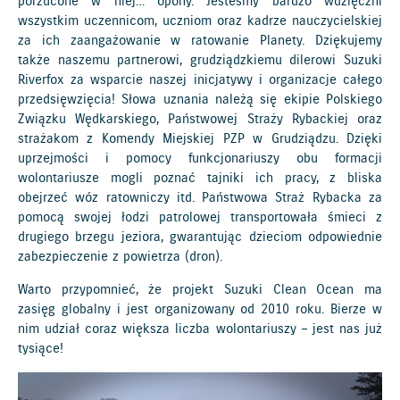
porzucone w niej… opony. Jesteśmy bardzo wdzięczni
wszystkim uczennicom, uczniom oraz kadrze nauczycielskiej
za ich zaangażowanie w ratowanie Planety. Dziękujemy
także naszemu partnerowi, grudziądzkiemu dilerowi Suzuki
Riverfox za wsparcie naszej inicjatywy i organizacje całego
przedsięwzięcia! Słowa uznania należą się ekipie Polskiego
Związku Wędkarskiego, Państwowej Straży Rybackiej oraz
strażakom z Komendy Miejskiej PZP w Grudziądzu. Dzięki
uprzejmości i pomocy funkcjonariuszy obu formacji
wolontariusze mogli poznać tajniki ich pracy, z bliska
obejrzeć wóz ratowniczy itd. Państwowa Straż Rybacka za
pomocą swojej łodzi patrolowej transportowała śmieci z
drugiego brzegu jeziora, gwarantując dzieciom odpowiednie
zabezpieczenie z powietrza (dron).
Warto przypomnieć, że projekt Suzuki Clean Ocean ma
zasięg globalny i jest organizowany od 2010 roku. Bierze w
nim udział coraz większa liczba wolontariuszy – jest nas już
tysiące!