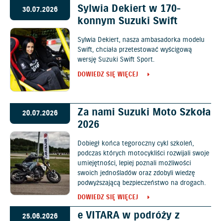
Sylwia Dekiert w 170-
30.07.2026
konnym Suzuki Swift
Sylwia Dekiert, nasza ambasadorka modelu
Swift, chciała przetestować wyścigową
wersję Suzuki Swift Sport.
DOWIEDZ SIĘ WIĘCEJ
Za nami Suzuki Moto Szkoła
20.07.2026
2026
Dobiegł końca tegoroczny cykl szkoleń,
podczas których motocykliści rozwijali swoje
umiejętności, lepiej poznali możliwości
swoich jednośladów oraz zdobyli wiedzę
podwyższającą bezpieczeństwo na drogach.
DOWIEDZ SIĘ WIĘCEJ
e VITARA w podróży z
25.06.2026