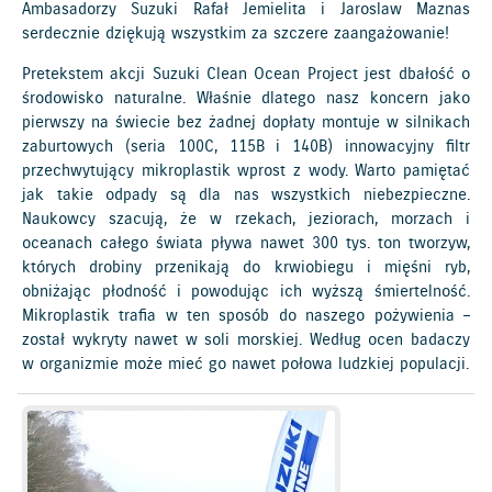
Ambasadorzy Suzuki Rafał Jemielita i Jaroslaw Maznas
serdecznie dziękują wszystkim za szczere zaangażowanie!
Pretekstem akcji Suzuki Clean Ocean Project jest dbałość o
środowisko naturalne. Właśnie dlatego nasz koncern jako
pierwszy na świecie bez żadnej dopłaty montuje w silnikach
zaburtowych (seria 100C, 115B i 140B) innowacyjny filtr
przechwytujący mikroplastik wprost z wody. Warto pamiętać
jak takie odpady są dla nas wszystkich niebezpieczne.
Naukowcy szacują, że w rzekach, jeziorach, morzach i
oceanach całego świata pływa nawet 300 tys. ton tworzyw,
których drobiny przenikają do krwiobiegu i mięśni ryb,
obniżając płodność i powodując ich wyższą śmiertelność.
Mikroplastik trafia w ten sposób do naszego pożywienia –
został wykryty nawet w soli morskiej. Według ocen badaczy
w organizmie może mieć go nawet połowa ludzkiej populacji.