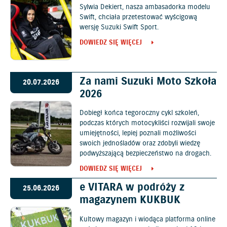
Sylwia Dekiert, nasza ambasadorka modelu
Swift, chciała przetestować wyścigową
wersję Suzuki Swift Sport.
DOWIEDZ SIĘ WIĘCEJ
Za nami Suzuki Moto Szkoła
20.07.2026
2026
Dobiegł końca tegoroczny cykl szkoleń,
podczas których motocykliści rozwijali swoje
umiejętności, lepiej poznali możliwości
swoich jednośladów oraz zdobyli wiedzę
podwyższającą bezpieczeństwo na drogach.
DOWIEDZ SIĘ WIĘCEJ
e VITARA w podróży z
25.06.2026
magazynem KUKBUK
Kultowy magazyn i wiodąca platforma online