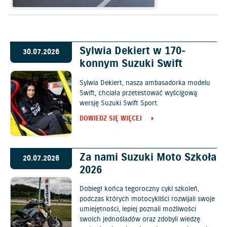
Sylwia Dekiert w 170-
30.07.2026
konnym Suzuki Swift
Sylwia Dekiert, nasza ambasadorka modelu
Swift, chciała przetestować wyścigową
wersję Suzuki Swift Sport.
DOWIEDZ SIĘ WIĘCEJ
Za nami Suzuki Moto Szkoła
20.07.2026
2026
Dobiegł końca tegoroczny cykl szkoleń,
podczas których motocykliści rozwijali swoje
umiejętności, lepiej poznali możliwości
swoich jednośladów oraz zdobyli wiedzę