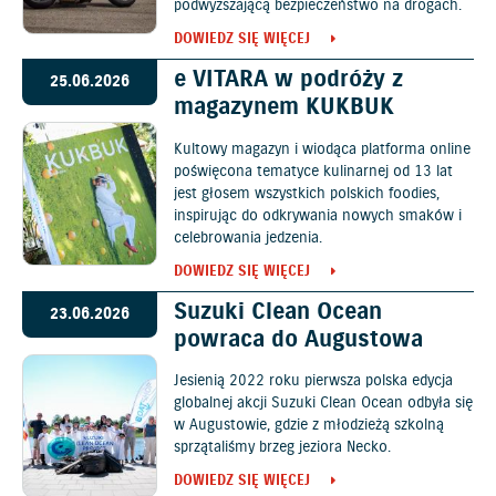
podwyższającą bezpieczeństwo na drogach.
DOWIEDZ SIĘ WIĘCEJ
e VITARA w podróży z
25.06.2026
magazynem KUKBUK
Kultowy magazyn i wiodąca platforma online
poświęcona tematyce kulinarnej od 13 lat
jest głosem wszystkich polskich foodies,
inspirując do odkrywania nowych smaków i
celebrowania jedzenia.
DOWIEDZ SIĘ WIĘCEJ
Suzuki Clean Ocean
23.06.2026
powraca do Augustowa
Jesienią 2022 roku pierwsza polska edycja
globalnej akcji Suzuki Clean Ocean odbyła się
w Augustowie, gdzie z młodzieżą szkolną
sprzątaliśmy brzeg jeziora Necko.
DOWIEDZ SIĘ WIĘCEJ