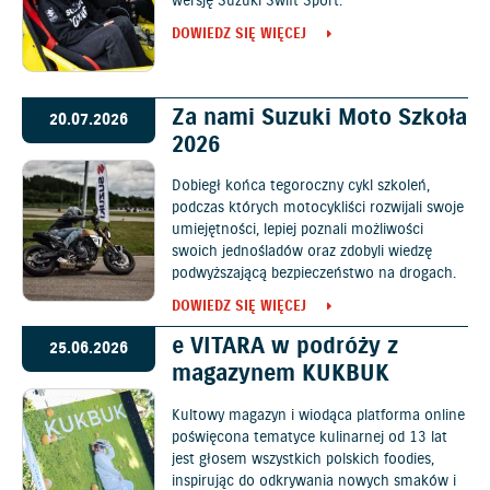
wersję Suzuki Swift Sport.
DOWIEDZ SIĘ WIĘCEJ
Za nami Suzuki Moto Szkoła
20.07.2026
2026
Dobiegł końca tegoroczny cykl szkoleń,
podczas których motocykliści rozwijali swoje
umiejętności, lepiej poznali możliwości
swoich jednośladów oraz zdobyli wiedzę
podwyższającą bezpieczeństwo na drogach.
DOWIEDZ SIĘ WIĘCEJ
e VITARA w podróży z
25.06.2026
magazynem KUKBUK
Kultowy magazyn i wiodąca platforma online
poświęcona tematyce kulinarnej od 13 lat
jest głosem wszystkich polskich foodies,
inspirując do odkrywania nowych smaków i