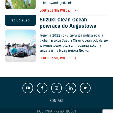
celebrowania jedzenia.
DOWIEDZ SIĘ WIĘCEJ
Suzuki Clean Ocean
23.06.2026
powraca do Augustowa
Jesienią 2022 roku pierwsza polska edycja
globalnej akcji Suzuki Clean Ocean odbyła się
w Augustowie, gdzie z młodzieżą szkolną
sprzątaliśmy brzeg jeziora Necko.
DOWIEDZ SIĘ WIĘCEJ
KONTAKT
POLITYKA PRYWATNOŚCI