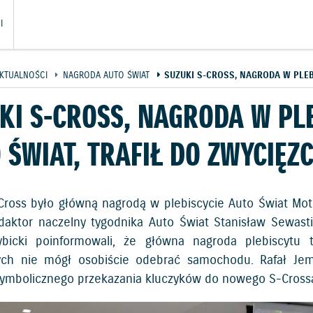
I
KTUALNOŚCI
NAGRODA AUTO ŚWIAT
SUZUKI S-CROSS, NAGRODA W PLEB
KI S-CROSS, NAGRODA W PL
 ŚWIAT, TRAFIŁ DO ZWYCIĘZ
Cross było główną nagrodą w plebiscycie Auto Świat Mo
daktor naczelny tygodnika Auto Świat Stanisław Sewast
ybicki poinformowali, że główna nagroda plebiscytu
ch nie mógł osobiście odebrać samochodu. Rafał Jemi
symbolicznego przekazania kluczyków do nowego S-Cross