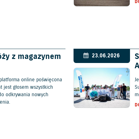
D
óży z magazynem
S
23.06.2026
platforma online poświęcona
Je
at jest głosem wszystkich
S
c do odkrywania nowych
mł
enia.
D