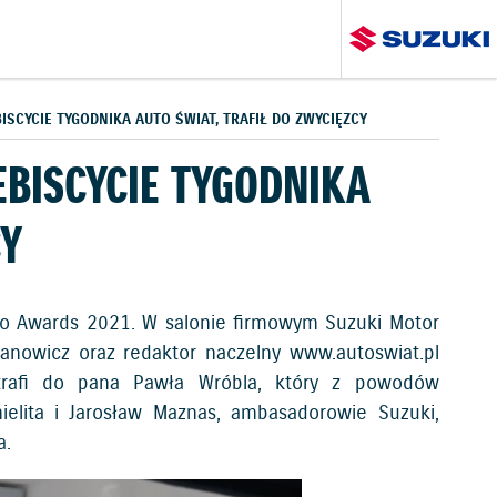
ISCYCIE TYGODNIKA AUTO ŚWIAT, TRAFIŁ DO ZWYCIĘZCY
EBISCYCIE TYGODNIKA
CY
to Awards 2021. W salonie firmowym Suzuki Motor
ianowicz oraz redaktor naczelny www.autoswiat.pl
 trafi do pana Pawła Wróbla, który z powodów
elita i Jarosław Maznas, ambasadorowie Suzuki,
a.