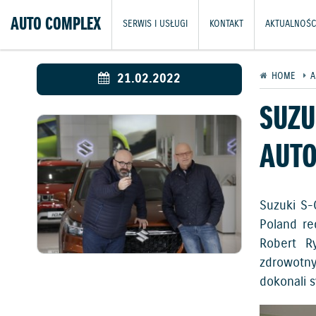
AUTO COMPLEX
SERWIS I USŁUGI
KONTAKT
AKTUALNOŚC
21.02.2022
HOME
A
SUZU
AUTO
Suzuki S-
Poland re
Robert R
zdrowotny
dokonali 