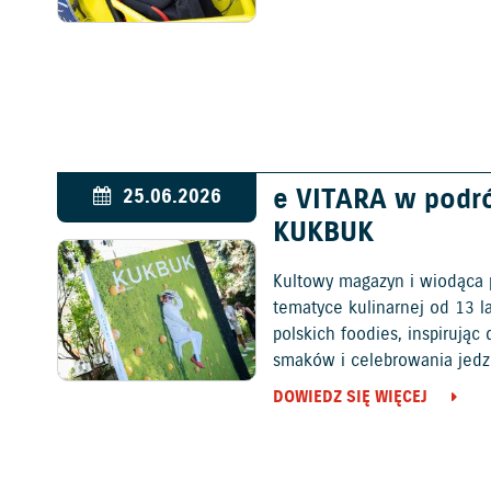
e VITARA w podr
25.06.2026
KUKBUK
Kultowy magazyn i wiodąca 
tematyce kulinarnej od 13 l
polskich foodies, inspirują
smaków i celebrowania jedz
DOWIEDZ SIĘ WIĘCEJ