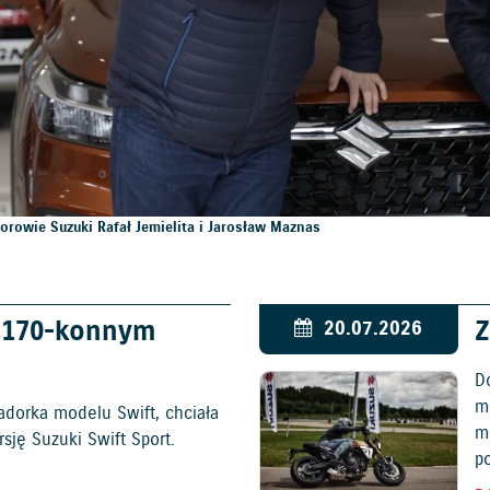
orowie Suzuki Rafał Jemielita i Jarosław Maznas
w 170-konnym
Z
20.07.2026
D
mo
adorka modelu Swift, chciała
m
ję Suzuki Swift Sport.
p