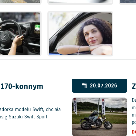
w 170-konnym
Z
20.07.2026
D
mo
adorka modelu Swift, chciała
m
ję Suzuki Swift Sport.
p
D