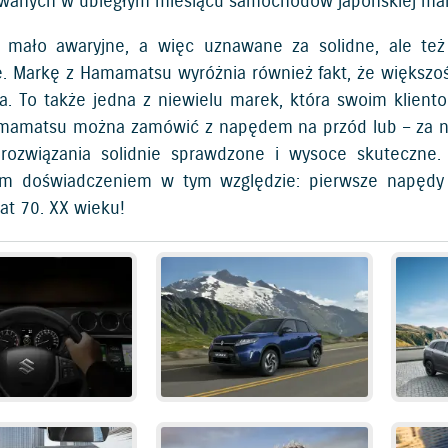
owanych w ubiegłym miesiącu samochodów japońskiej marki
 mało awaryjne, a więc uznawane za solidne, ale też
. Markę z Hamamatsu wyróżnia również fakt, że większo
ła. To także jedna z niewielu marek, która swoim klien
mamatsu można zamówić z napędem na przód lub – za nie
rozwiązania solidnie sprawdzone i wysoce skuteczne.
im doświadczeniem w tym względzie: pierwsze napędy 
at 70. XX wieku!