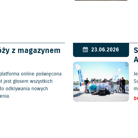
óży z magazynem
S
23.06.2026
platforma online poświęcona
Je
at jest głosem wszystkich
S
c do odkrywania nowych
mł
enia.
D