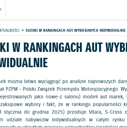
I
KTUALNOŚCI
SUZUKI W RANKINGACH AUT WYBIERANYCH INDYWIDUALNIE
KI W RANKINGACH AUT WYB
WIDUALNIE
sek można łatwo wyciągnąć po analizie najnowszych dan
ał PZPM – Polski Związek Przemysłu Motoryzacyjnego. Wyni
ejestrowanych jako nowe-z salonu) modeli aut marek, kt
 zakupowe wybory i fakt, że w rankingu popularności k
d stycznia do grudnia 2025) przoduje Vitara, S-Cross
ym udziale nabywców indywidualnych w całym rynku