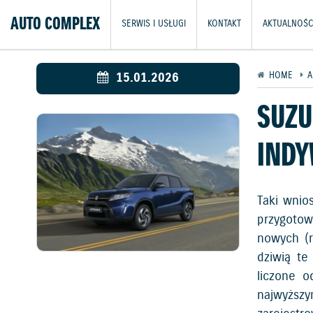
AUTO COMPLEX
SERWIS I USŁUGI
KONTAKT
AKTUALNOŚC
15.01.2026
HOME
A
SUZU
INDY
Taki wnio
przygotow
nowych (r
dziwią te
liczone o
najwyższ