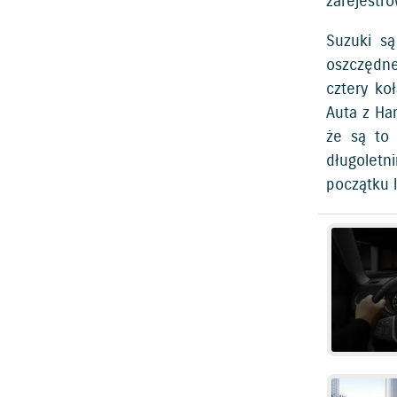
zarejestr
Suzuki są
oszczędne
cztery ko
Auta z Ha
że są to 
długoletn
początku l