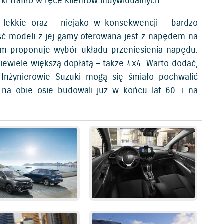
 trafiło w ręce klientów indywidualnych.
 lekkie oraz – niejako w konsekwencji – bardzo
ść modeli z jej gamy oferowana jest z napędem na
tom proponuje wybór układu przeniesienia napędu.
wiele większą dopłatą – także 4x4. Warto dodać,
 Inżynierowie Suzuki mogą się śmiało pochwalić
na obie osie budowali już w końcu lat 60. i na