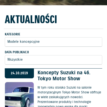
AKTUALNOŚCI
KATEGORIE
DATA PUBLIKACJI
Koncepty Suzuki na 46.
24.10.2019
Tokyo Motor Show
W tym roku stoisko Suzuki na salonie
motoryzacyjnym Tokyo Motor Show obfituje
w wiele zaskakujących nowości.
Prezentowane produkty i technologie
zapowiadają nową epokę dla marki.