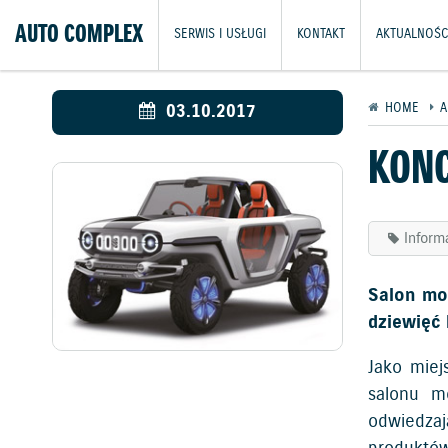
AUTO COMPLEX
SERWIS I USŁUGI
KONTAKT
AKTUALNOŚC
03.10.2017
HOME
A
KONC
Inform
Salon mo
dziewięć
Jako miej
salonu m
odwiedzaj