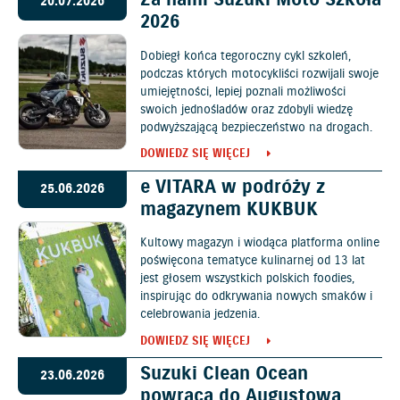
Za nami Suzuki Moto Szkoła
20.07.2026
2026
Dobiegł końca tegoroczny cykl szkoleń,
podczas których motocykliści rozwijali swoje
umiejętności, lepiej poznali możliwości
swoich jednośladów oraz zdobyli wiedzę
podwyższającą bezpieczeństwo na drogach.
DOWIEDZ SIĘ WIĘCEJ
e VITARA w podróży z
25.06.2026
magazynem KUKBUK
Kultowy magazyn i wiodąca platforma online
poświęcona tematyce kulinarnej od 13 lat
jest głosem wszystkich polskich foodies,
inspirując do odkrywania nowych smaków i
celebrowania jedzenia.
DOWIEDZ SIĘ WIĘCEJ
Suzuki Clean Ocean
23.06.2026
powraca do Augustowa