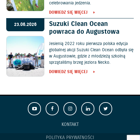
celebrowania jedzenia.
DOWIEDZ SIĘ WIĘCEJ
Suzuki Clean Ocean
23.06.2026
powraca do Augustowa
Jesienią 2022 roku pierwsza polska edycja
globalnej akcji Suzuki Clean Ocean odbyła się
w Augustowie, gdzie z młodzieżą szkolną
sprzątaliśmy brzeg jeziora Necko.
DOWIEDZ SIĘ WIĘCEJ
KONTAKT
POLITYKA PRYWATNOŚCI