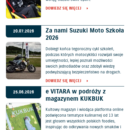
DOWIEDZ SIĘ WIĘCEJ
Za nami Suzuki Moto Szkoła
20.07.2026
2026
Dobiegł końca tegoroczny cykl szkoleń,
podczas których motocykliści rozwijali swoje
umiejętności, lepiej poznali możliwości
swoich jednośladów oraz zdobyli wiedzę
podwyższającą bezpieczeństwo na drogach.
DOWIEDZ SIĘ WIĘCEJ
e VITARA w podróży z
25.06.2026
magazynem KUKBUK
Kultowy magazyn i wiodąca platforma online
poświęcona tematyce kulinarnej od 13 lat
jest głosem wszystkich polskich foodies,
inspirując do odkrywania nowych smaków i