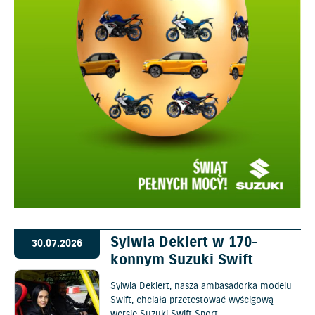
Sylwia Dekiert w 170-
30.07.2026
konnym Suzuki Swift
Sylwia Dekiert, nasza ambasadorka modelu
Swift, chciała przetestować wyścigową
wersję Suzuki Swift Sport.